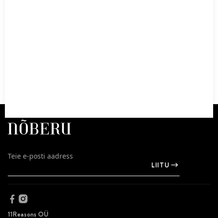
Nõberu volüümišampooni & palsami DUO
48,00
€
Lisa korvi
LIITU
11Reasons OÜ