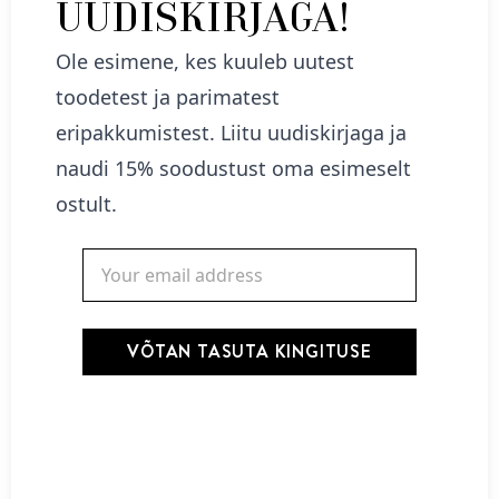
UUDISKIRJAGA!
Ole esimene, kes kuuleb uutest
NÕBERU kinkekomplekt – Volüümi DUO
toodetest ja parimatest
39,00
€
eripakkumistest. Liitu uudiskirjaga ja
naudi 15% soodustust oma esimeselt
Lisa korvi
ostult.
VÕTAN TASUTA KINGITUSE