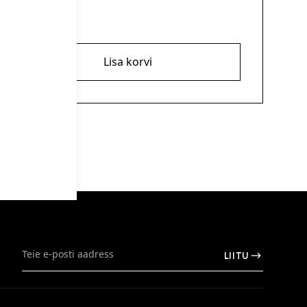
69,00
€
Lisa korvi
LIITU