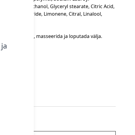
ate, Phenoxyethanol, Glyceryl stearate, Citric Acid,
d, Sodium Chloride, Limonene, Citral, Linalool,
dele juustele, masseerida ja loputada välja.
sele.
 ja
atus kohas.