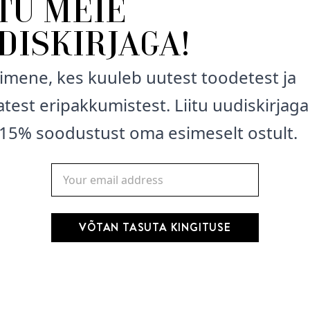
ITU MEIE
Sarcosinate, Glyceryl Ole
Sorbic Acid, Benzoic Aci
DISKIRJAGA!
Eugenol.
imene, kes kuuleb uutest toodetest ja
Kasutamine: Kanda märga
Korrata vastavalt vajadu
test eripakkumistest. Liitu uudiskirjaga
15% soodustust oma esimeselt ostult.
Hoida lastele kättesaam
VÕTAN TASUTA KINGITUSE