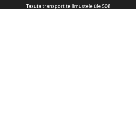
Tasuta transport tellimustele üle 50€
Pood
Blogi
Meist
Edasimüüjad
KÕÕMAVASTANE ŠAMPOON 250ML
Nõberu k
šampoon