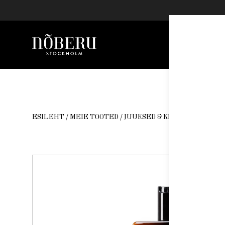
Nõberu
Skip
to
content
ESILEHT
/
MEIE TOOTED
/
JUUKSED & KEHA
/ NÕBERU 