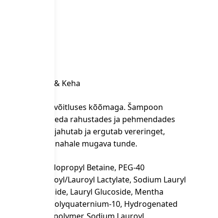
rvi
ooria:
Juuksed & Keha
on efektiivne võitluses kõõmaga. Šampoon
ka, samal ajal seda rahustades ja pehmendades
sisalduv eukalüpt jahutab ja ergutab vereringet,
ära ja jättes peanahale mugava tunde.
ulfate, Cocamidopropyl Betaine, PEG-40
, Sodium Caproyl/Lauroyl Lactylate, Sodium Lauryl
te, Coco- Glucoside, Lauryl Glucoside, Mentha
ntoin, Menthol, Polyquaternium-10, Hydrogenated
col, Acrylates Copolymer, Sodium Lauroyl