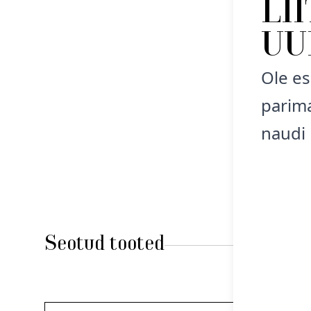
LI
UU
Ole es
parima
naudi 
Seotud tooted