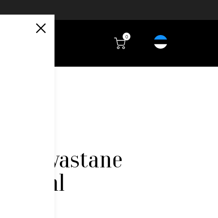
0
õõmavastane
 250ml