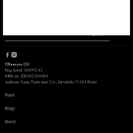
LIITU
11Reasons OÜ
Reg. kood: 16099242
KMK nr.: EE102309489
Aadress: Vana-Tartu mnt 22c, Järveküla 75304 Eesti
Pood
Blogi
Meist