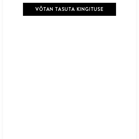
24,00
€
VÕTAN TASUTA KINGITUSE
Lisa korvi