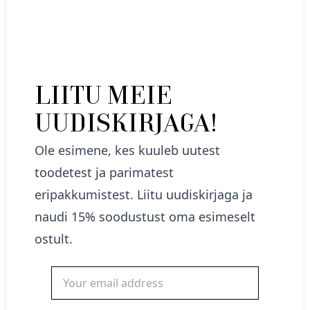
LIITU MEIE
UUDISKIRJAGA!
Ole esimene, kes kuuleb uutest
toodetest ja parimatest
eripakkumistest. Liitu uudiskirjaga ja
naudi 15% soodustust oma esimeselt
ostult.
Nõberu kreemjas pomaad 80ml