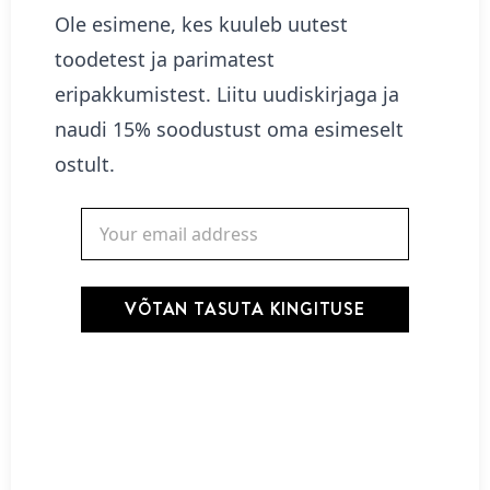
Lisa korvi
Ole esimene, kes kuuleb uutest
toodetest ja parimatest
eripakkumistest. Liitu uudiskirjaga ja
naudi 15% soodustust oma esimeselt
ostult.
VÕTAN TASUTA KINGITUSE