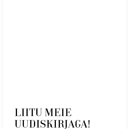
Nõberu volüümišampoon 1000ml
LIITU MEIE
69,00
€
UUDISKIRJAGA!