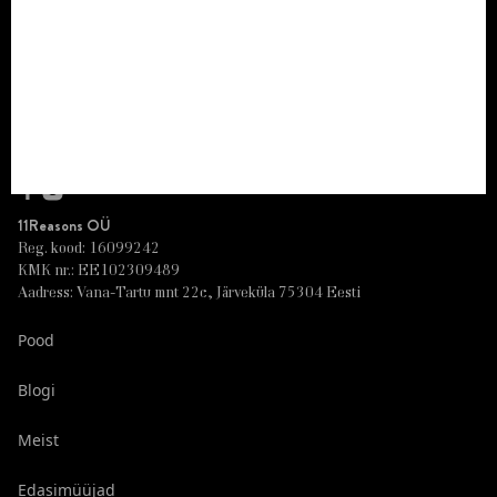
LIITU
11Reasons OÜ
Reg. kood: 16099242
KMK nr.: EE102309489
Aadress: Vana-Tartu mnt 22c, Järveküla 75304 Eesti
Pood
Blogi
Meist
Edasimüüjad