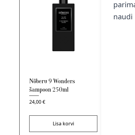
parima
naudi 
Nõbe
Nõberu 9 Wonders
Cede
šampoon 250ml
59,0
24,00
€
Lisa korvi