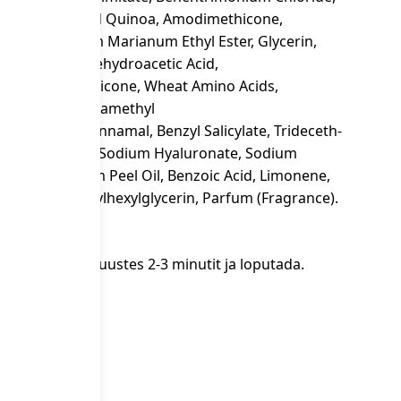
 Oil, Hydrolyzed Quinoa, Amodimethicone,
um PCA, Silybum Marianum Ethyl Ester, Glycerin,
rideceth-12, Dehydroacetic Acid,
ridinyl Dimethicone, Wheat Amino Acids,
ne Glycol, Tetramethyl
nes, Hexyl Cinnamal, Benzyl Salicylate, Trideceth-
tate, Tocopherol, Sodium Hyaluronate, Sodium
itrus Aurantium Peel Oil, Benzoic Acid, Limonene,
Benzoate, Ethylhexylglycerin, Parfum (Fragrance).
ustele. Hoida juustes 2-3 minutit ja loputada.
atus kohas.