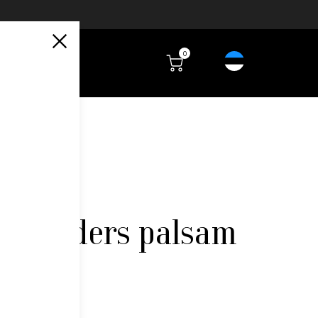
0
 Wonders palsam