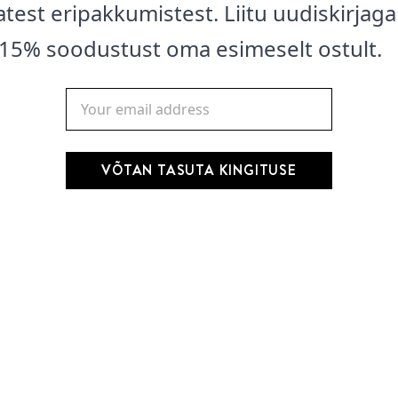
test eripakkumistest. Liitu uudiskirjaga
15% soodustust oma esimeselt ostult.
VÕTAN TASUTA KINGITUSE
ru parfüüm Orange
Nõberu 9 Wonders
r 50ml
juuksehooldus 200ml
0
€
24,00
€
Lisa korvi
Lisa korvi