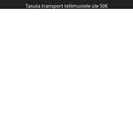
Tasuta transport tellimustele üle 50€
Pood
Blogi
Meist
Edasimüüjad
 WONDERS PALSAM 250ML
Nõberu 9
250ml