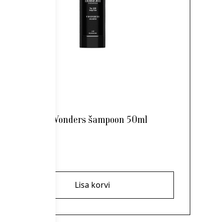
Nõberu 9 Wonders šampoon 50ml
9,00
€
Lisa korvi