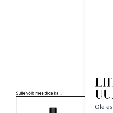
LI
UU
Sulle võib meeldida ka…
Ole es