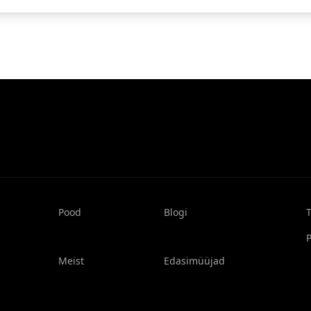
Pood
Blogi
P
Meist
Edasimüüjad