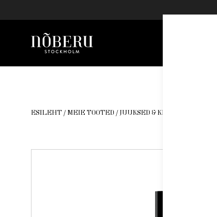
Nõberu
Skip
to
content
ESILEHT
/
MEIE TOOTED
/
JUUKSED & KEHA
/ NÕBERU 9