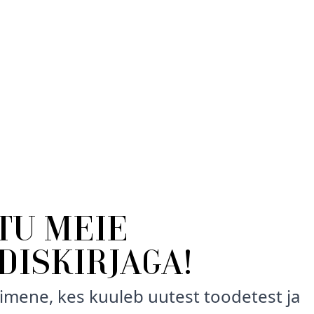
Sclerocarya Birrea Seed
Isopropyl Alcohol, Sodi
Cetrimonium Chloride, T
Propoxytetramethyl Pipe
Phenoxyethanol, Propyle
Acetyloctahydronaphthale
6, Linalool, Linalyl Ace
Hydroxide, Panthenol, C
Hydroxyproline, Sodium 
KUIDAS KASUTADA?
Kanda värskelt pestud ju
ITU MEIE
Hoida lastele kättesaam
DISKIRJAGA!
imene, kes kuuleb uutest toodetest ja