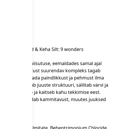
rvi
gooria:
Juuksed & Keha
Silt:
9 wonders
tele rikkaliku niisutuse, eemaldades samal ajal
värvikaitse. Niisutust suurendav kompleks tagab
tes juustel säilitada paindlikkust ja pehmust ilma
noa valk toetab juuste struktuuri, säilitab värvi ja
marula õli silub ja kaitseb kahu tekkimise eest.
hmust ja parandab kammitavust, muutes juuksed
ledamaks.
lcohol, Cetyl Palmitate, Behentrimonium Chloride,