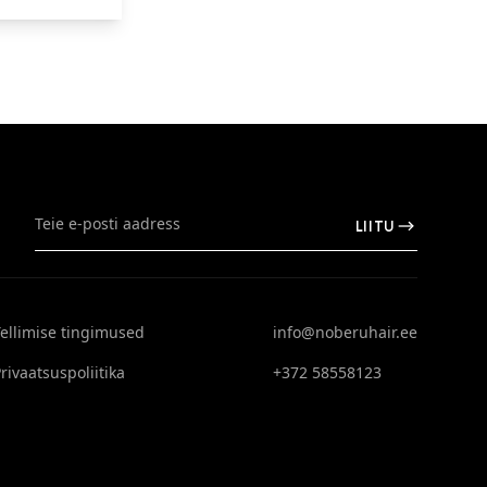
LIITU
Tellimise tingimused
info@noberuhair.ee
rivaatsuspoliitika
+372 58558123