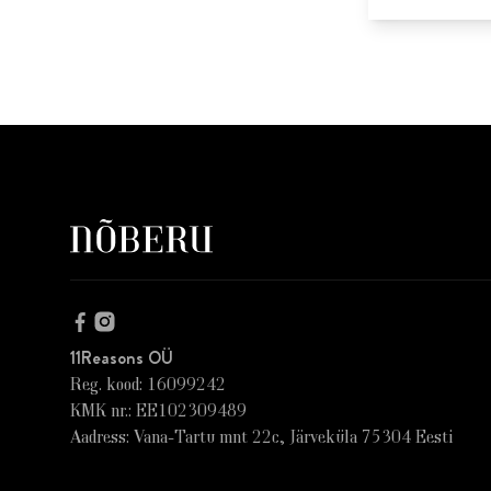
11Reasons OÜ
Reg. kood: 16099242
KMK nr.: EE102309489
Aadress: Vana-Tartu mnt 22c, Järveküla 75304 Eesti