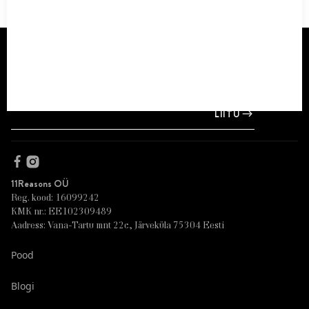
LIITU
11Reasons OÜ
Reg. kood: 16099242
KMK nr.: EE102309489
Aadress: Vana-Tartu mnt 22c, Järveküla 75304 Eesti
Pood
Blogi