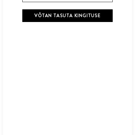
Nõberu 9 Wonders šampoon 250ml
VÕTAN TASUTA KINGITUSE
24,00
€
Lisa korvi